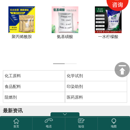
聚丙烯酰胺
氨基磺酸
一水柠檬酸
化工原料
化学试剂
食品配料
印染助剂
阻燃剂
医药原料
最新资讯
热烈祝贺哈尔滨市龙远粮贸有限公司获批2000万供应链核心额
度
首页
电话
短信
地图
环保部将着力创新环境治理模式